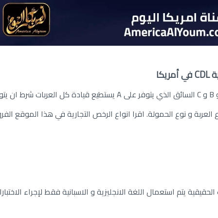
يكا
هناك ثلاثة اصناف من رخص القيادة التجارية A و B و C السائق الذي يتوفر على A يستطيع قيادة كل العربات شرط ا
ات " Endorsement " حسب نوع العربة و نوع الحمولة. اقرا انواع الرخص التجارية في هذا الموقع الف
ت الحقيقية يتم استعمال اللغة الانجليزية و الاسبانية فقط لإجراء الاختبارا