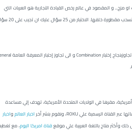
مج او تركيب او مزج... و المقصود في عالم رخص القيادة التجارية هو العربات التي
تسحب خلفها مقطورة كالشاحنات الكبيرة التي تسحب مقطورة خلفها. الاختبار من 5
لاشارة لقيادة شاحنة تسحب مقطورة تحتاج الى تجاوزبنجاح إختبار Combination و الى تجاوز إ
 أمريكية، مقرها في الولايات المتحدة الأمريكية، تهدف إلي مساعدة
ناة الرسمية علي ROKU، ونقوم بنشر أخر
اخبار العالم
و
اخبار
ل ذلك وأكثر متاح باللغة العربية علي موقع
قناة امريكا اليوم
، مع تغطية